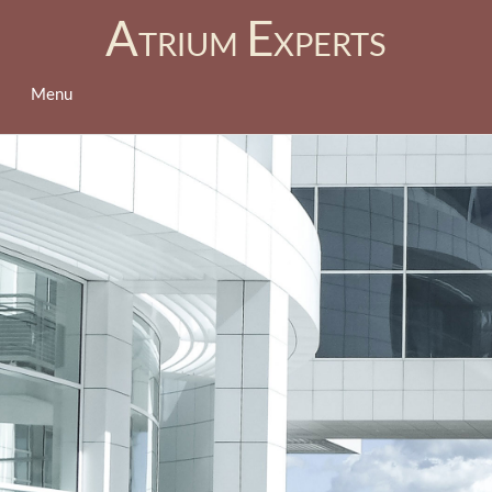
A
E
TRIUM
XPERTS
Menu